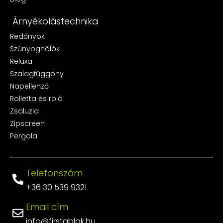
Árnyékolástechnika
Redőnyök
Szúnyoghálók
Reluxa
Szalagfüggöny
Napellenző
Rolletta és roló
Zsaluzia
Zipscreen
Pergola
Telefonszám
+36 30 539 9321
Email cím
info@firstablak.hu