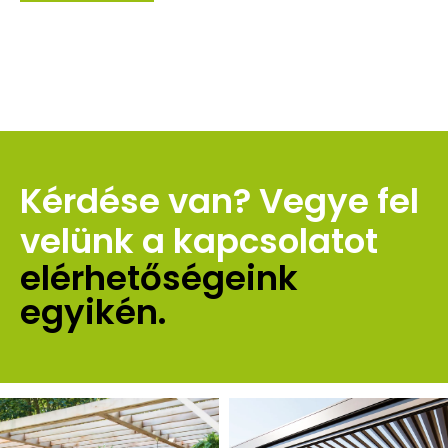
Kérdése van? Vegye fel 
velünk a kapcsolatot 
elérhetőségeink 
egyikén.