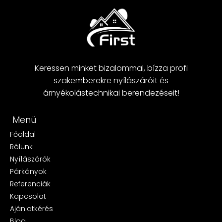
Keressen minket bizalommal, bízza profi
szakemberekre nyílászáróit és
árnyékolástechnikai berendezéseit!
Menü
Főoldal
Rólunk
Nyílászárók
Párkányok
Referenciák
Kapcsolat
Ajánlatkérés
Blog