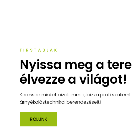
FIRSTABLAK
Nyissa meg a teret
élvezze a világot!
Keressen minket bizalommal, bízza profi szakembe
árnyékolástechnikai berendezéseit!
RÓLUNK