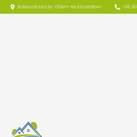
Balatonfüred és +50km-es körzetében
+36 30