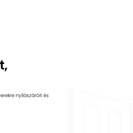
PERGOLA
, 
rekre nyílászáróit és