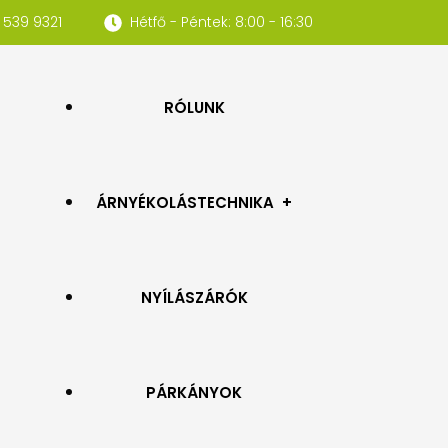
 539 9321
Hétfő - Péntek: 8:00 - 16:30
RÓLUNK
ÁRNYÉKOLÁSTECHNIKA
NYÍLÁSZÁRÓK
REDŐNYÖK
PÁRKÁNYOK
SZÚNYOGHÁLÓK