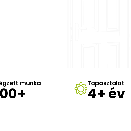
végzett munka
Tapasztalat
00
+
4
+ év