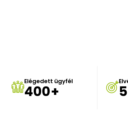
Elégedett ügyfél
El
400
+
5