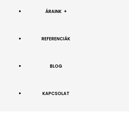
RELUXA
ÁRAINK
SZALAGFÜGGÖNY
REFERENCIÁK
PROSPEKTUSOK
NAPELLENZŐ
BLOG
ROLLETTA ÉS ROLÓ
ZSALUZIA
KAPCSOLAT
ZIPSCREEN