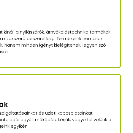
 kínál, a nyílászárók, árnyékolástechnika termékek
 a szakszerű beszerelésig. Termékeink nemcsak
ak, hanem minden igényt kielégítenek, legyen szó
sról.
nak
olgáltatásainkat és üzleti kapcsolatainkat.
nteladói együttműködés, kérjük, vegye fel velünk a
eink egyikén.