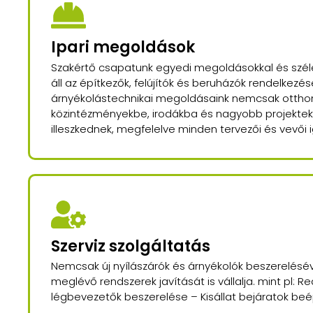
Ipari megoldások
Szakértő csapatunk egyedi megoldásokkal és széle
áll az építkezők, felújítók és beruházók rendelkezésé
árnyékolástechnikai megoldásaink nemcsak otth
közintézményekbe, irodákba és nagyobb projektekh
illeszkednek, megfelelve minden tervezői és vevői 
Szerviz szolgáltatás
Nemcsak új nyílászárók és árnyékolók beszerelésév
meglévő rendszerek javítását is vállalja. mint pl: 
légbevezetők beszerelése – Kisállat bejáratok be