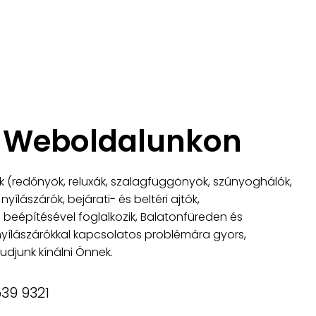
t Weboldalunkon
 (redőnyök, reluxák, szalagfüggönyök, szúnyoghálók,
ílászárók, bejárati- és beltéri ajtók,
 beépítésével foglalkozik, Balatonfüreden és
yílászárókkal kapcsolatos problémára gyors,
djunk kínálni Önnek.
539 9321