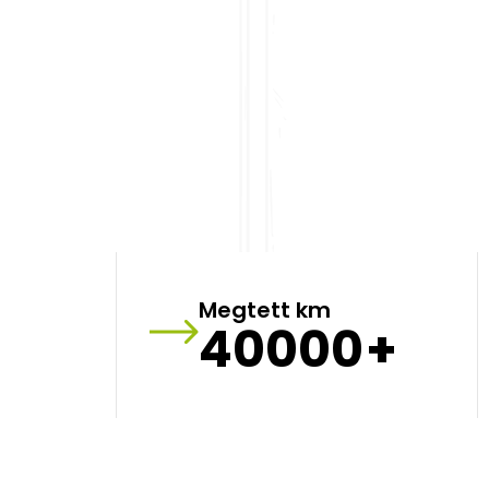
Megtett km
40000
+