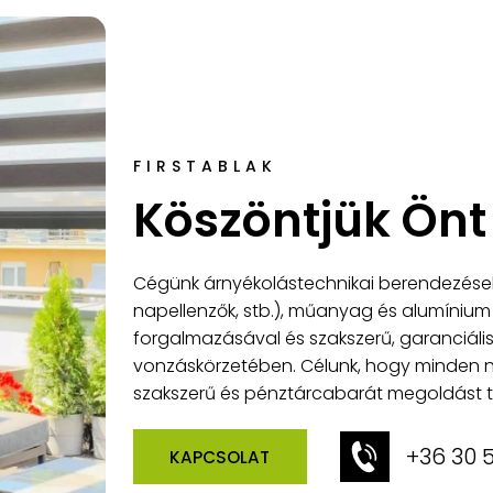
FIRSTABLAK
Köszöntjük Ön
Cégünk árnyékolástechnikai berendezések
napellenzők, stb.), műanyag és alumínium ny
forgalmazásával és szakszerű, garanciális
vonzáskörzetében. Célunk, hogy minden n
szakszerű és pénztárcabarát megoldást tu
+36 30 
KAPCSOLAT