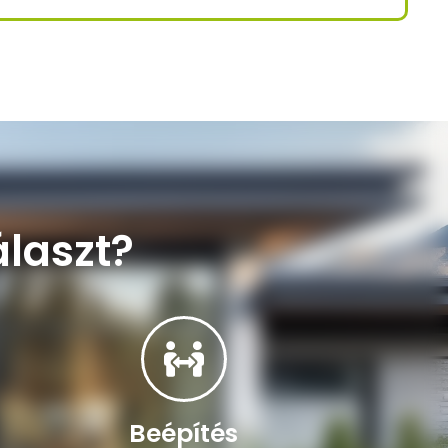
álaszt?
Beépítés