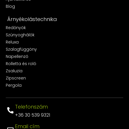
Blog
Árnyékolástechnika
Redőnyök
Szúnyoghálók
Reluxa
Szalagfüggöny
Napellenző
Rolletta és roló
Zsaluzia
Zipscreen
Pergola
Telefonszám
+36 30 539 9321
Email cím