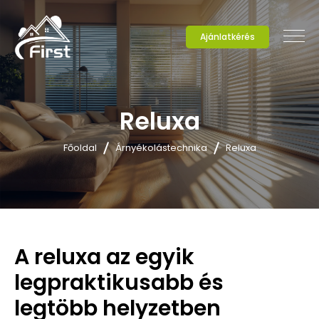
Ajánlatkérés
Reluxa
Főoldal
Árnyékolástechnika
Reluxa
A reluxa az egyik 
legpraktikusabb és 
legtöbb helyzetben 