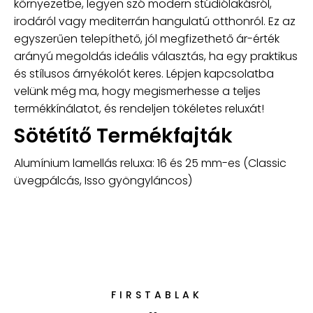
környezetbe, legyen szó modern stúdiólakásról,
irodáról vagy mediterrán hangulatú otthonról. Ez az
egyszerűen telepíthető, jól megfizethető ár-érték
arányú megoldás ideális választás, ha egy praktikus
és stílusos árnyékolót keres. Lépjen kapcsolatba
velünk még ma, hogy megismerhesse a teljes
termékkínálatot, és rendeljen tökéletes reluxát!
Sötétítő Termékfajták
Alumínium lamellás reluxa: 16 és 25 mm-es (Classic
üvegpálcás, Isso gyöngyláncos)
FIRSTABLAK