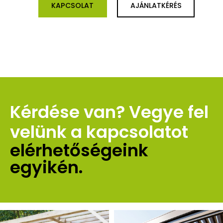
KAPCSOLAT
AJÁNLATKÉRÉS
Kérdése van? Vegye fel 
velünk a kapcsolatot 
elérhetőségeink 
egyikén.