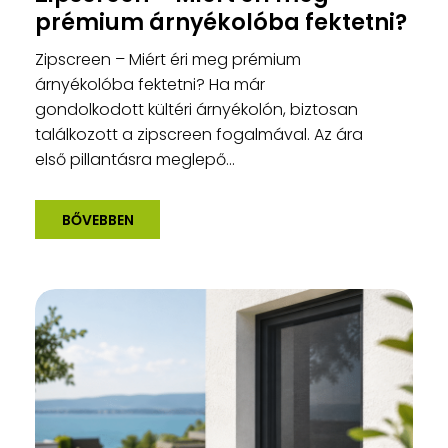
prémium árnyékolóba fektetni?
Zipscreen – Miért éri meg prémium
árnyékolóba fektetni? Ha már
gondolkodott kültéri árnyékolón, biztosan
találkozott a zipscreen fogalmával. Az ára
első pillantásra meglepő...
BŐVEBBEN