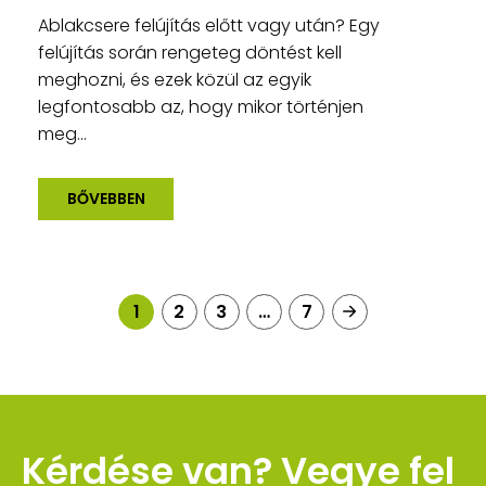
Ablakcsere felújítás előtt vagy után? Egy
felújítás során rengeteg döntést kell
meghozni, és ezek közül az egyik
legfontosabb az, hogy mikor történjen
meg...
BŐVEBBEN
1
2
3
…
7
Kérdése van? Vegye fel 