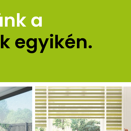
ünk a 
k egyikén.