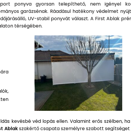
rport ponyva gyorsan telepíthető, nem igényel ko
ományos garázsénak. Ráadásul hatékony védelmet nyújt
dőjárásálló, UV-stabil ponyvát választ. A First Ablak pr
alaton térségében.
sára
lók,
tten
ldás kevésbé véd lopás ellen. Valamint erős szélben, h
st Ablak
szakértő csapata személyre szabott segítséget 