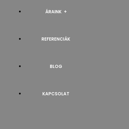
RELUXA
ÁRAINK
SZALAGFÜGGÖNY
REFERENCIÁK
PROSPEKTUSOK
NAPELLENZŐ
BLOG
ROLLETTA ÉS ROLÓ
ZSALUZIA
KAPCSOLAT
ZIPSCREEN