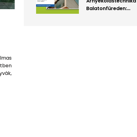
Árnyékolástechnika
részévé?
Balatonfüreden:
hogyan válasszunk
az otthonunkhoz
megfelelő
megoldást?
almas
etben
yvák,