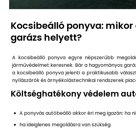
Kocsibeálló ponyva: mikor
garázs helyett?
A kocsibeálló ponyva egyre népszerűbb megoldá
járművédelmet keresnek. Bár a hagyományos garáz
a kocsibeálló ponyva jelenti a praktikusabb válas
nyílászárók és árnyékolástechnikai rendszerek piac
Költséghatékony védelem aut
A ponyvás autóbeálló akkor éri meg igazán: ha n
ha ideiglenes megoldásra van szükség.