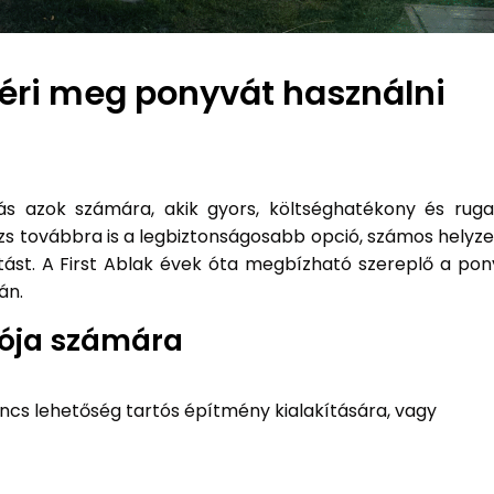
 éri meg ponyvát használni
s azok számára, akik gyors, költséghatékony és rug
s továbbra is a legbiztonságosabb opció, számos helyz
ztást. A First Ablak évek óta megbízható szereplő a pon
án.
ója számára
incs lehetőség tartós építmény kialakítására, vagy