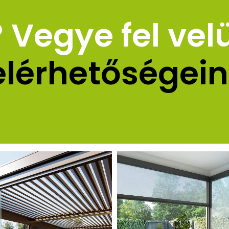
Vegye fel vel
elérhetőségein