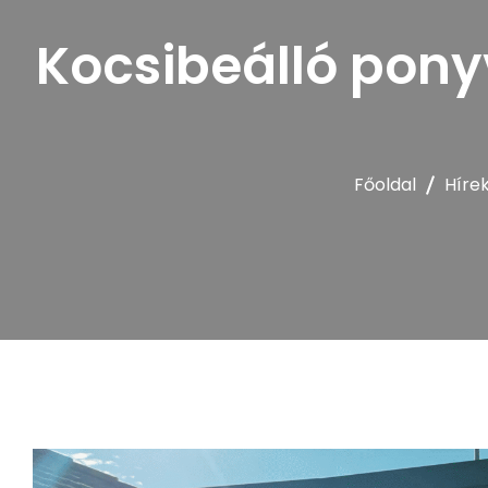
Kocsibeálló pony
Főoldal
Híre