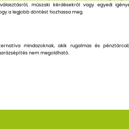
lasztásról, műszaki kérdésekről vagy egyedi igénye
ogy a legjobb döntést hozhassa meg.
ernatíva mindazoknak, akik rugalmas és pénztárca
 garázsépítés nem megoldható.