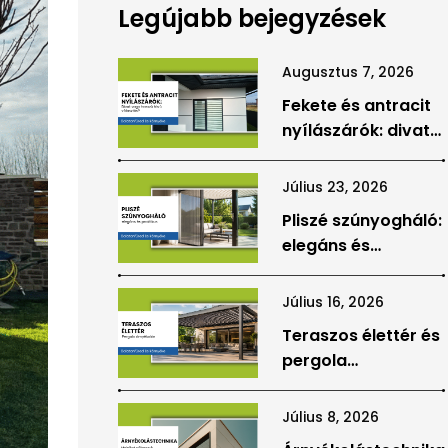
Legújabb bejegyzések
Augusztus 7, 2026
Fekete és antracit
nyílászárók: divat
vagy hosszú távú
választás?
Július 23, 2026
Pliszé szúnyogháló:
elegáns és
praktikus védelem
teraszajtókhoz,
Július 16, 2026
ablakokhoz
Teraszos élettér és
pergola
árnyékolás: hogyan
válhat a terasz az
Július 8, 2026
otthon valódi