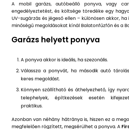
A mobil garázs, autóbeálló ponyva, vagy ca
engedélyeztetést, és költsége töredéke egy hagy
UV-sugárzás és jégeső ellen – különösen akkor, ha i
minőségű megoldásokat kínál Balatonfűzfőn és a B
Garázs helyett ponyva
A ponyva akkor is ideális, ha szezonális.
Válassza a ponyvát, ha második autó tárolá
keres megoldást.
Könnyen szállítható és áthelyezhető, így nyara
telephelyek, építkezések esetén kifejeze
praktikus.
Azonban van néhány hátránya is, hiszen ez a mego
megfelelően rögzített, megsérülhet a ponyva. A
Fir