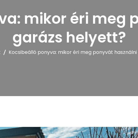
PERGOLA
va: mikor éri meg 
garázs helyett?
k
Kocsibeálló ponyva: mikor éri meg ponyvát használni