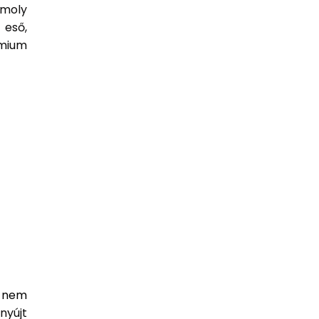
moly
 eső,
émium
a nem
nyújt