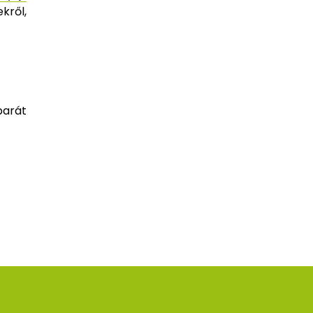
kről,
barát