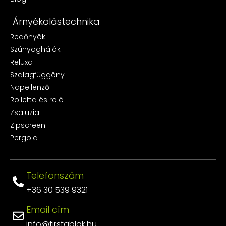
Árnyékolástechnika
Redőnyök
Szúnyoghálók
Reluxa
Szalagfüggöny
Napellenző
Rolletta és roló
Zsaluzia
Zipscreen
Pergola
Telefonszám
+36 30 539 9321
Email cím
info@firstablak.hu