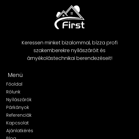
Keressen minket bizalommal, bízza profi
szakemberekre nyílászáróit és
árnyékolástechnikai berendezéseit!
Menü
Főoldal
Rólunk
Nyílászárók
Párkányok
Referenciák
Kapcsolat
Ajánlatkérés
Blog