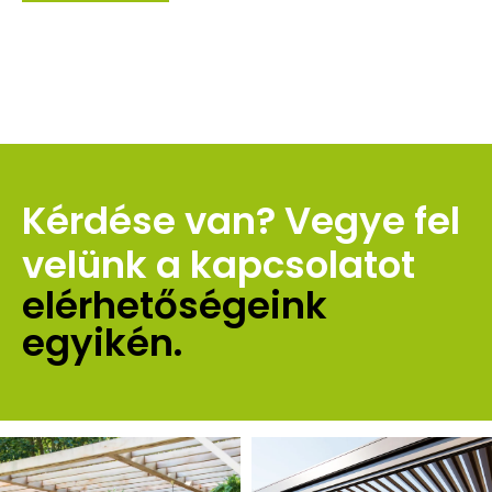
Kérdése van? Vegye fel 
velünk a kapcsolatot 
elérhetőségeink 
egyikén.