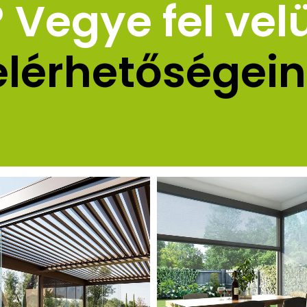
Vegye fel vel
elérhetőségein