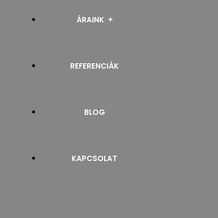
RELUXA
ÁRAINK
SZALAGFÜGGÖNY
REFERENCIÁK
PROSPEKTUSOK
NAPELLENZŐ
BLOG
ROLLETTA ÉS ROLÓ
ZSALUZIA
KAPCSOLAT
ZIPSCREEN