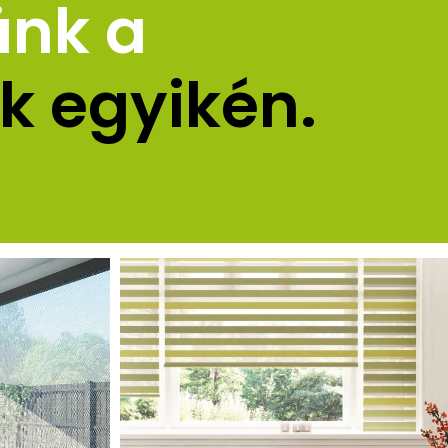
ünk a 
k egyikén.