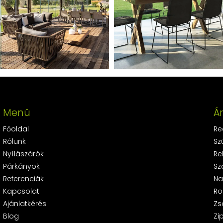
Menü
Á
Főoldal
Re
Rólunk
Sz
Nyílászárók
Re
Párkányok
Sz
Referenciák
Na
Kapcsolat
Ro
Ajánlatkérés
Zs
Blog
Zi