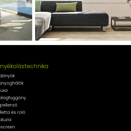
rnyékolástechnika
dőnyök
únyoghálók
luxa
alagfüggöny
pellenző
lletta és roló
aluzia
pscreen