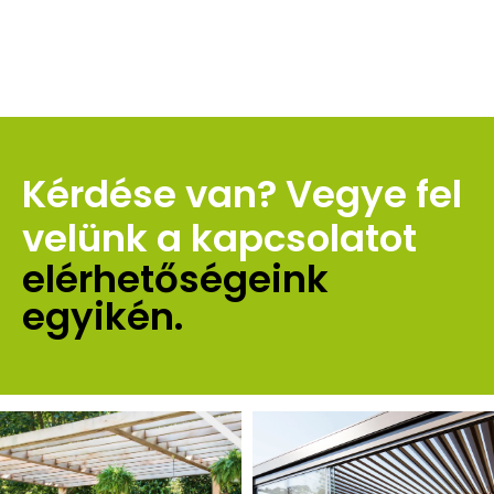
Kérdése van? Vegye fel 
velünk a kapcsolatot 
elérhetőségeink 
egyikén.