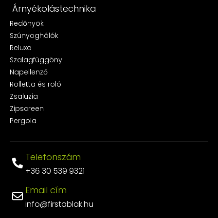
Árnyékolástechnika
Redőnyök
Szúnyoghálók
Reluxa
Szalagfüggöny
Napellenző
Rolletta és roló
Zsaluzia
Zipscreen
Pergola
Telefonszám
+36 30 539 9321
Email cím
info@firstablak.hu