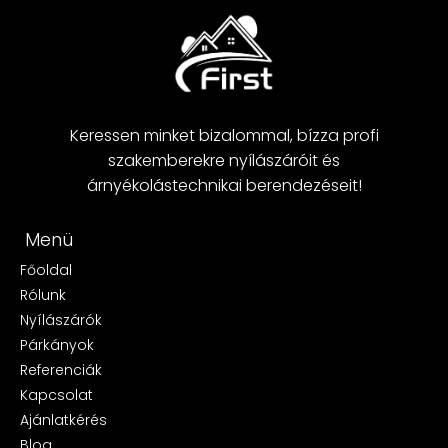
Keressen minket bizalommal, bízza profi
szakemberekre nyílászáróit és
árnyékolástechnikai berendezéseit!
Menü
Főoldal
Rólunk
Nyílászárók
Párkányok
Referenciák
Kapcsolat
Ajánlatkérés
Blog