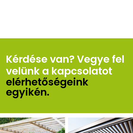
Kérdése van? Vegye fel 
velünk a kapcsolatot 
elérhetőségeink 
egyikén.