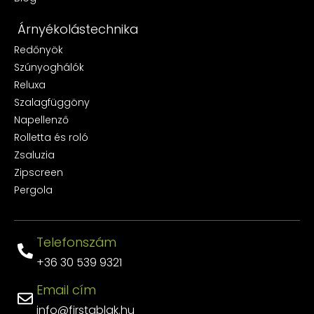
Árnyékolástechnika
Redőnyök
Szúnyoghálók
Reluxa
Szalagfüggöny
Napellenző
Rolletta és roló
Zsaluzia
Zipscreen
Pergola
Telefonszám
+36 30 539 9321
Email cím
info@firstablak.hu