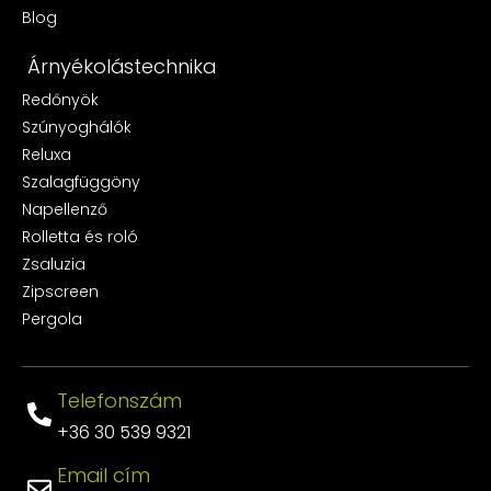
Blog
Árnyékolástechnika
Redőnyök
Szúnyoghálók
Reluxa
Szalagfüggöny
Napellenző
Rolletta és roló
Zsaluzia
Zipscreen
Pergola
Telefonszám
+36 30 539 9321
Email cím