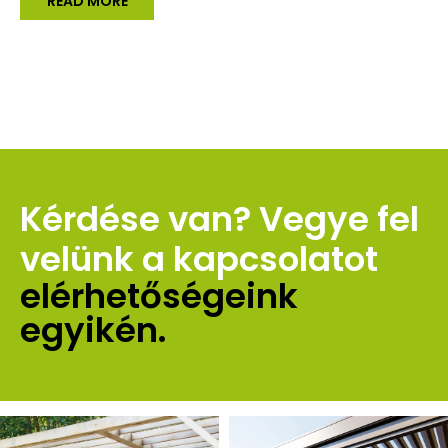
READ MORE
Kérdése van? Vegye fel 
velünk a kapcsolatot 
elérhetőségeink 
egyikén.