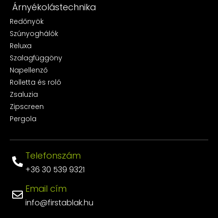
Árnyékolástechnika
Redőnyök
Szúnyoghálók
Reluxa
Szalagfüggöny
Napellenző
Rolletta és roló
Zsaluzia
Zipscreen
Pergola
Telefonszám
+36 30 539 9321
Email cím
info@firstablak.hu