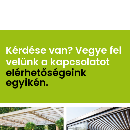
Kérdése van? Vegye fel 
velünk a kapcsolatot 
elérhetőségeink 
egyikén.