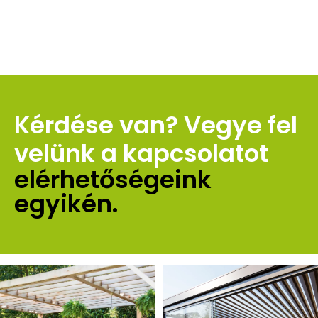
Kérdése van? Vegye fel 
velünk a kapcsolatot 
elérhetőségeink 
egyikén.