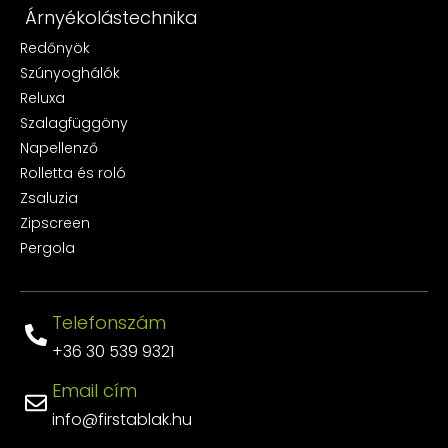
Árnyékolástechnika
Redőnyök
Szúnyoghálók
Reluxa
Szalagfüggöny
Napellenző
Rolletta és roló
Zsaluzia
Zipscreen
Pergola
Telefonszám
+36 30 539 9321
Email cím
info@firstablak.hu