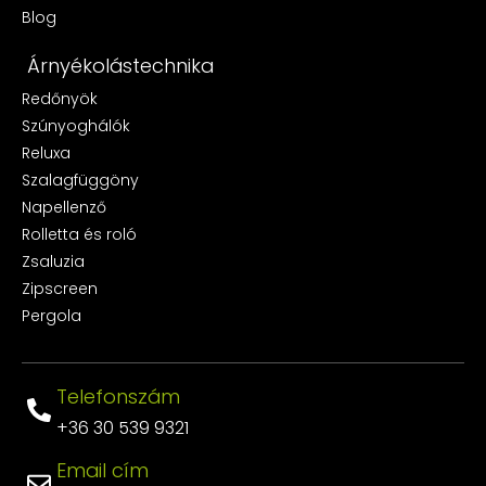
Blog
Árnyékolástechnika
Redőnyök
Szúnyoghálók
Reluxa
Szalagfüggöny
Napellenző
Rolletta és roló
Zsaluzia
Zipscreen
Pergola
Telefonszám
+36 30 539 9321
Email cím