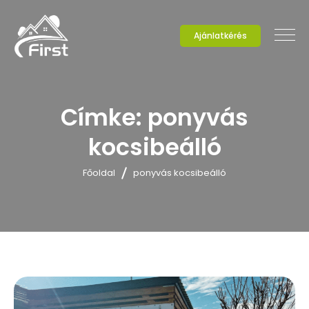
Ajánlatkérés
Címke:
ponyvás
kocsibeálló
Főoldal
ponyvás kocsibeálló