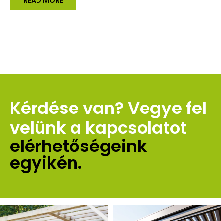
READ MORE
Kérdése van? Vegye fel 
velünk a kapcsolatot 
elérhetőségeink 
egyikén.