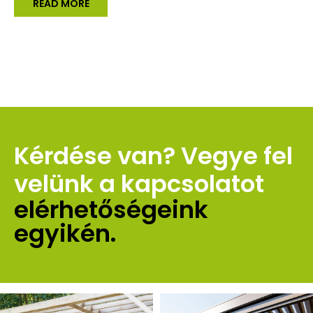
READ MORE
Kérdése van? Vegye fel 
velünk a kapcsolatot 
elérhetőségeink 
egyikén.