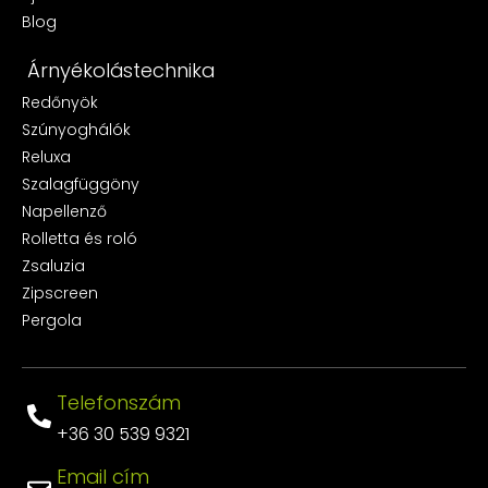
Blog
Árnyékolástechnika
Redőnyök
Szúnyoghálók
Reluxa
Szalagfüggöny
Napellenző
Rolletta és roló
Zsaluzia
Zipscreen
Pergola
Telefonszám
+36 30 539 9321
Email cím