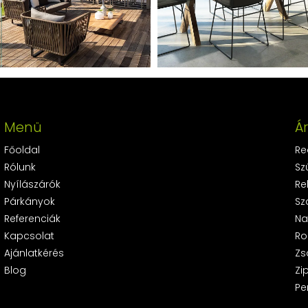
Menü
Á
Főoldal
Re
Rólunk
Sz
Nyílászárók
Re
Párkányok
Sz
Referenciák
Na
Kapcsolat
Ro
Ajánlatkérés
Zs
Blog
Zi
Pe