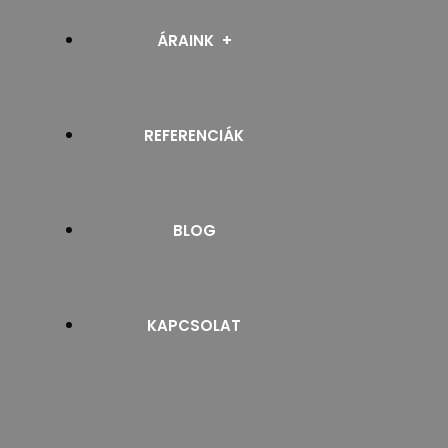
RELUXA
ÁRAINK
SZALAGFÜGGÖNY
REFERENCIÁK
PROSPEKTUSOK
NAPELLENZŐ
BLOG
ROLLETTA ÉS ROLÓ
ZSALUZIA
KAPCSOLAT
ZIPSCREEN