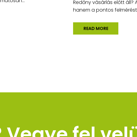
amatosan...
Redőny vásárlás előtt áll?
hanem a pontos felméréstől
READ MORE
Vegye fel vel