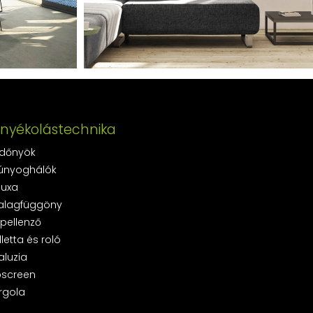
rnyékolástechnika
dőnyök
únyoghálók
luxa
alagfüggöny
pellenző
lletta és roló
aluzia
pscreen
rgola