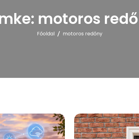
PERGOLA
ímke:
motoros red
Főoldal
motoros redőny