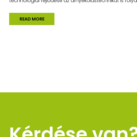
technológiai fejlődése az árnyékolástechnikát is foly
READ MORE
Kérdése van? 