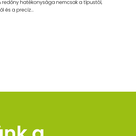
 A redőny hatékonysága nemcsak a típustól,
 és a precíz...
ünk a 