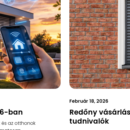
Február 18, 2026
26-ban
Redőny vásárlás 
tudnivalók
t és az otthonok