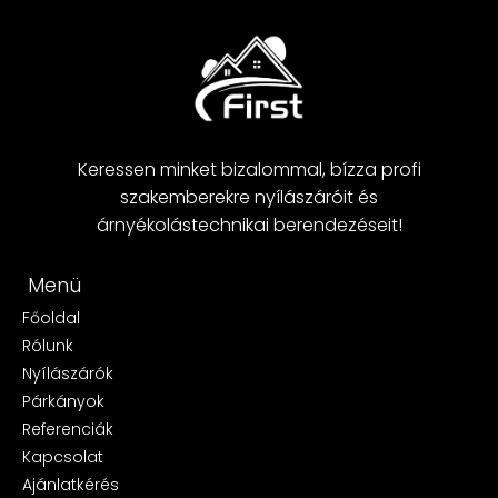
Keressen minket bizalommal, bízza profi
szakemberekre nyílászáróit és
árnyékolástechnikai berendezéseit!
Menü
Főoldal
Rólunk
Nyílászárók
Párkányok
Referenciák
Kapcsolat
Ajánlatkérés