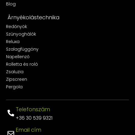
Blog
Árnyékolástechnika
Redőnyök
Szúnyoghálók
Reluxa
Szalagfüggöny
Napellenző
Rolletta és roló
Zsaluzia
Zipscreen
Pergola
Telefonszám
+36 30 539 9321
Email cím