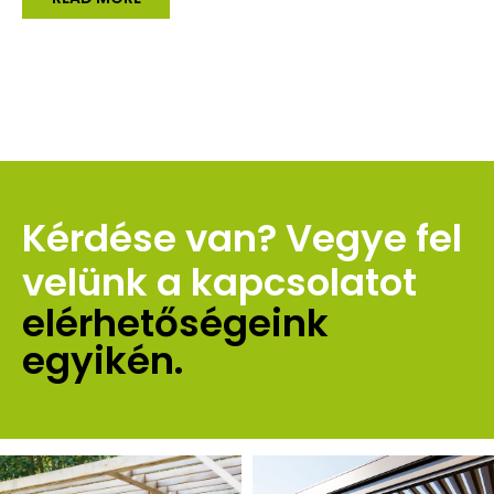
Kérdése van? Vegye fel 
velünk a kapcsolatot 
elérhetőségeink 
egyikén.