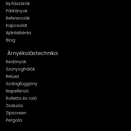
Nyílászárók
Párkányok
Referenciák
Kapcsolat
Ajánlatkérés
Blog
Árnyékolástechnika
Redőnyök
Szúnyoghálók
Reluxa
Szalagfüggöny
Napellenző
Rolletta és roló
Zsaluzia
Zipscreen
Pergola