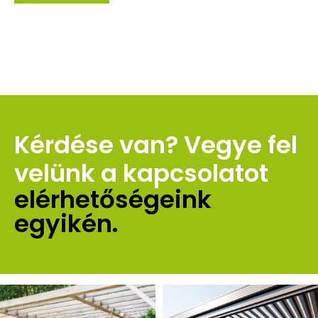
Kérdése van? Vegye fel 
velünk a kapcsolatot 
elérhetőségeink 
egyikén.