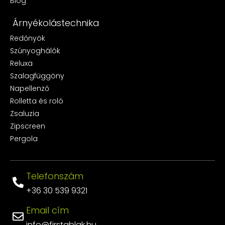
Blog
Árnyékolástechnika
Redőnyök
Szúnyoghálók
Reluxa
Szalagfüggöny
Napellenző
Rolletta és roló
Zsaluzia
Zipscreen
Pergola
Telefonszám
+36 30 539 9321
Email cím
info@firstablak.hu