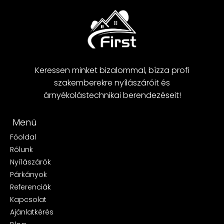
Keressen minket bizalommal, bízza profi
szakemberekre nyílászáróit és
árnyékolástechnikai berendezéseit!
Menü
Főoldal
Rólunk
Nyílászárók
Párkányok
Referenciák
Kapcsolat
Ajánlatkérés