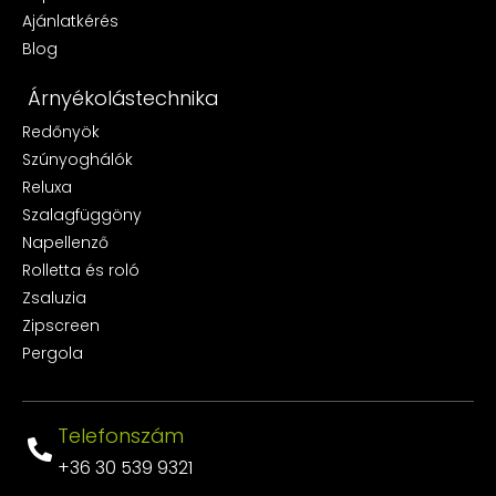
Ajánlatkérés
Blog
Árnyékolástechnika
Redőnyök
Szúnyoghálók
Reluxa
Szalagfüggöny
Napellenző
Rolletta és roló
Zsaluzia
Zipscreen
Pergola
Telefonszám
+36 30 539 9321