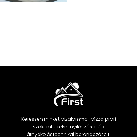
Keressen minket bizalommal, bízza profi
szakemberekre nyílászáróit és
árnyékolástechnikai berendezéseit!