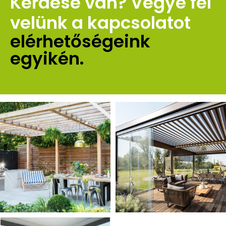
Kérdése van? Vegye fel 
velünk a kapcsolatot 
elérhetőségeink 
egyikén.