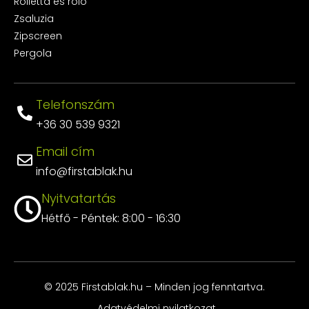
Rolletta és roló
Zsaluzia
Zipscreen
Pergola
Telefonszám
+36 30 539 9321
Email cím
info@firstablak.hu
Nyitvatartás
Hétfő - Péntek: 8:00 - 16:30
© 2025 Firstablak.hu – Minden jog fenntartva.
Adatvédelmi nyilatkozat