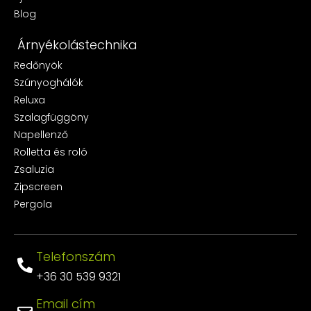
Blog
Árnyékolástechnika
Redőnyök
Szúnyoghálók
Reluxa
Szalagfüggöny
Napellenző
Rolletta és roló
Zsaluzia
Zipscreen
Pergola
Telefonszám
+36 30 539 9321
Email cím