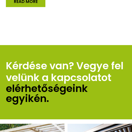
READ MORE
Kérdése van? Vegye fel 
velünk a kapcsolatot 
elérhetőségeink 
egyikén.