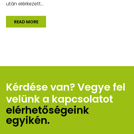
után elérkezett...
READ MORE
Kérdése van? Vegye fel 
velünk a kapcsolatot 
elérhetőségeink 
egyikén.