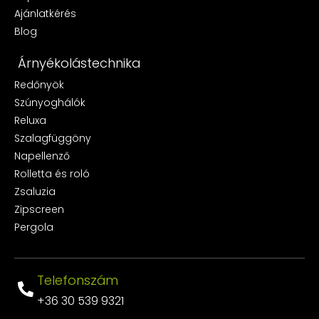
Ajánlatkérés
Blog
Árnyékolástechnika
Redőnyök
Szúnyoghálók
Reluxa
Szalagfüggöny
Napellenző
Rolletta és roló
Zsaluzia
Zipscreen
Pergola
Telefonszám
+36 30 539 9321