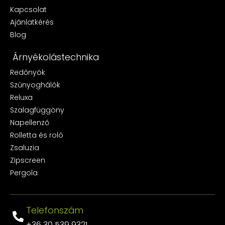
Kapcsolat
Ajánlatkérés
Blog
Árnyékolástechnika
Redőnyök
Szúnyoghálók
Reluxa
Szalagfüggöny
Napellenző
Rolletta és roló
Zsaluzia
Zipscreen
Pergola
Telefonszám
+36 30 539 9321