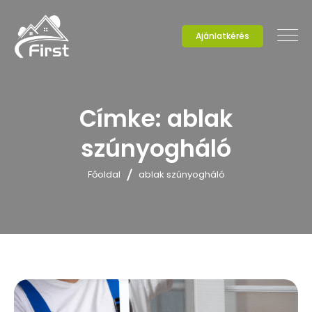
Ajánlatkérés
Címke:
ablak
szúnyogháló
Főoldal
ablak szúnyogháló