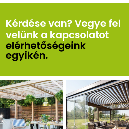
Kérdése van? Vegye fel 
velünk a kapcsolatot 
elérhetőségeink 
egyikén.