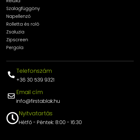
Reluxa
Szalagfüggöny
Napellenző
Rolletta és roló
Zsaluzia
Zipscreen
Pergola
Telefonszám
+36 30 539 9321
Email cím
info@firstablak.hu
Nyitvatartás
Hétfő - Péntek: 8:00 - 16:30