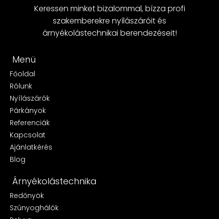
Keressen minket bizalommal, bízza profi
szakemberekre nyílászáróit és
árnyékolástechnikai berendezéseit!
Menü
Főoldal
Rólunk
Nyílászárók
Párkányok
Referenciák
Kapcsolat
Ajánlatkérés
Blog
Árnyékolástechnika
Redőnyök
Szúnyoghálók