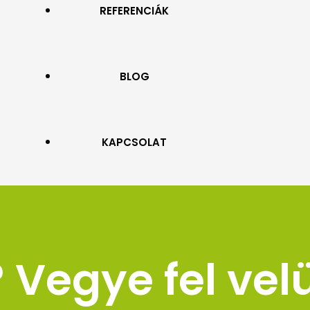
REFERENCIÁK
PROSPEKTUSOK
NAPELLENZŐ
BLOG
ROLLETTA ÉS ROLÓ
ZSALUZIA
KAPCSOLAT
ZIPSCREEN
PERGOLA
Vegye fel vel