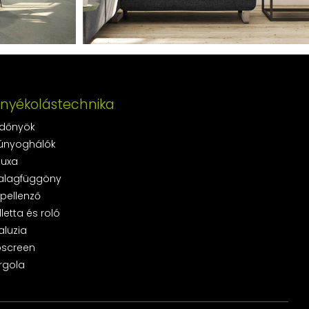
rnyékolástechnika
dőnyök
únyoghálók
luxa
alagfüggöny
pellenző
lletta és roló
aluzia
pscreen
rgola