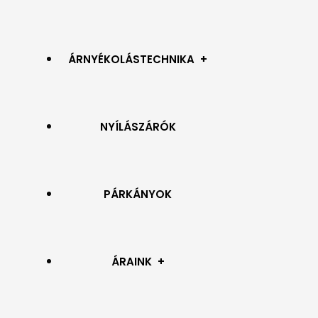
ÁRNYÉKOLÁSTECHNIKA
NYÍLÁSZÁRÓK
REDŐNYÖK
PÁRKÁNYOK
SZÚNYOGHÁLÓK
RELUXA
ÁRAINK
SZALAGFÜGGÖNY