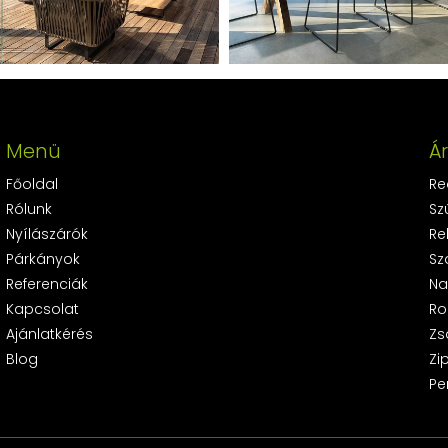
Menü
Á
Főoldal
Re
Rólunk
Sz
Nyílászárók
Re
Párkányok
Sz
Referenciák
Na
Kapcsolat
Ro
Ajánlatkérés
Zs
Blog
Zi
Pe