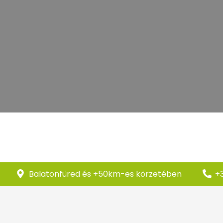
Balatonfüred és +50km-es körzetében
+3