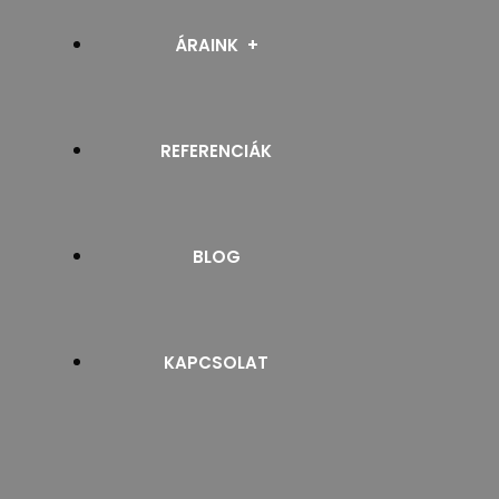
RELUXA
ÁRAINK
SZALAGFÜGGÖNY
REFERENCIÁK
PROSPEKTUSOK
NAPELLENZŐ
BLOG
ROLLETTA ÉS ROLÓ
ZSALUZIA
KAPCSOLAT
ZIPSCREEN