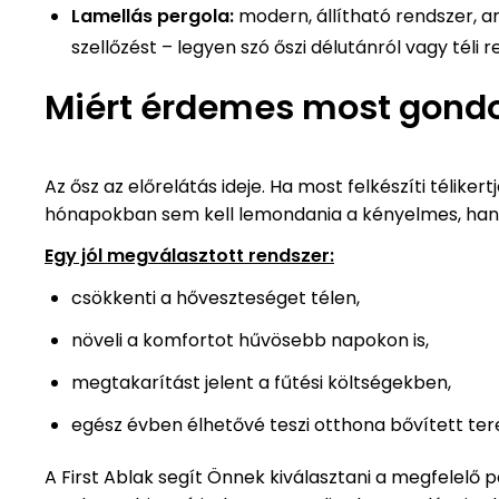
Lamellás pergola:
modern, állítható rendszer, a
szellőzést – legyen szó őszi délutánról vagy téli r
Miért érdemes most gondol
Az ősz az előrelátás ideje. Ha most felkészíti téliker
hónapokban sem kell lemondania a kényelmes, hang
Egy jól megválasztott rendszer:
csökkenti a hőveszteséget télen,
növeli a komfortot hűvösebb napokon is,
megtakarítást jelent a fűtési költségekben,
egész évben élhetővé teszi otthona bővített tere
A First Ablak segít Önnek kiválasztani a megfelelő 