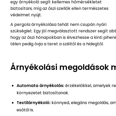
egy árnyékoló segít kellemes hőmérsékletet
biztosítani, míg az őszi szellők ellen természetes
védelmet nyújt.
A pergola árnyékolása tehát nem csupán nyári
szükséglet. Egy jól megválasztott rendszer segít ab
hogy az őszi hónapokban is élvezhesse a kinti pihené
télen pedig óvja a teret a széltől és a hidegtől.
Árnyékolási megoldások 
Automata árnyékolás:
érzékelőkkel, amelyek rea
környezetet biztosítanak.
Textilárnyékoló:
könnyed, elegáns megoldás, ame
esőtől is.