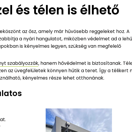
el és télen is élhető
beköszönt az ősz, amely már hűvösebb reggeleket hoz. A
zabbítja a nyári hangulatot, miközben védelmet ad a lehű
ónapokban is kényelmes legyen, szükség van megfelelő
nyt szabályozzák
, hanem hővédelmet is biztosítanak. Tél
en az üvegfelületek könnyen hűtik a teret. Így a télikert
ználható, kényelmes része lehet otthonának.
ulatos
at.
r