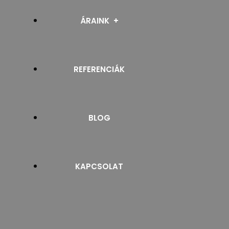
RELUXA
ÁRAINK
SZALAGFÜGGÖNY
REFERENCIÁK
PROSPEKTUSOK
NAPELLENZŐ
BLOG
ROLLETTA ÉS ROLÓ
ZSALUZIA
KAPCSOLAT
ZIPSCREEN