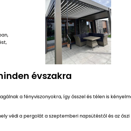
ban,
st,
minden évszakra
gálnak a fényviszonyokra, így ősszel és télen is kényelm
ly védi a pergolát a szeptemberi napsütéstől és az őszi