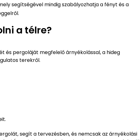
mely segítségével mindig szabályozhatja a fényt és a
eggelről.
ni a télre?
tjét és pergoláját megfelelő árnyékolással, a hideg
ulatos terekről.
it.
pergolát, segít a tervezésben, és nemcsak az árnyékolási