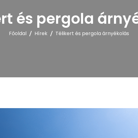
PERGOLA
ert és pergola árny
Főoldal
Hírek
Télikert és pergola árnyékolás