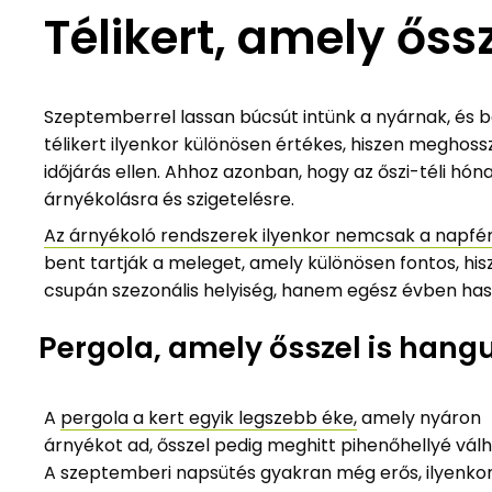
Télikert, amely őssz
Szeptemberrel lassan búcsút intünk a nyárnak, és 
télikert ilyenkor különösen értékes, hiszen meghoss
időjárás ellen. Ahhoz azonban, hogy az őszi-téli h
árnyékolásra és szigetelésre.
Az árnyékoló rendszerek ilyenkor nemcsak a napfé
bent tartják a meleget, amely különösen fontos, hisz
csupán szezonális helyiség, hanem egész évben has
Pergola, amely ősszel is hang
A
pergola a kert egyik legszebb éke,
amely nyáron
árnyékot ad, ősszel pedig meghitt pihenőhellyé válh
A szeptemberi napsütés gyakran még erős, ilyenko