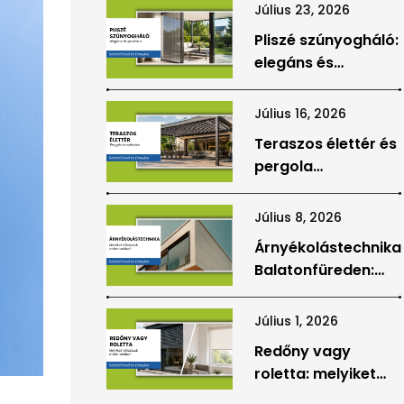
Július 23, 2026
Pliszé szúnyogháló:
elegáns és
praktikus védelem
teraszajtókhoz,
Július 16, 2026
ablakokhoz
Teraszos élettér és
pergola
árnyékolás: hogyan
válhat a terasz az
Július 8, 2026
otthon valódi
Árnyékolástechnika
részévé?
Balatonfüreden:
hogyan válasszunk
az otthonunkhoz
Július 1, 2026
megfelelő
Redőny vagy
megoldást?
roletta: melyiket
válasszuk