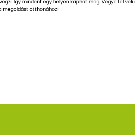
elvégzi. Így mindent egy helyen kaphat meg.
Vegye fel vel
la megoldást otthonához!