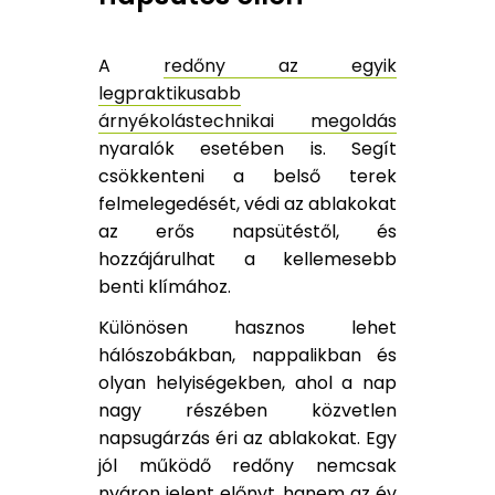
A
redőny az egyik
legpraktikusabb
árnyékolástechnikai megoldás
nyaralók esetében is. Segít
csökkenteni a belső terek
felmelegedését, védi az ablakokat
az erős napsütéstől, és
hozzájárulhat a kellemesebb
benti klímához.
Különösen hasznos lehet
hálószobákban, nappalikban és
olyan helyiségekben, ahol a nap
nagy részében közvetlen
napsugárzás éri az ablakokat. Egy
jól működő redőny nemcsak
nyáron jelent előnyt, hanem az év