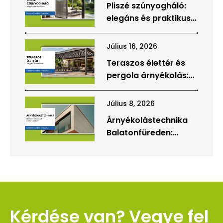
Pliszé szúnyogháló:
elegáns és praktikus
védelem
teraszajtókhoz,
Július 16, 2026
ablakokhoz
Teraszos élettér és
pergola árnyékolás:
hogyan válhat a
terasz az otthon
Július 8, 2026
valódi részévé?
Árnyékolástechnika
Balatonfüreden:
hogyan válasszunk az
otthonunkhoz
megfelelő
megoldást?
Kérdése van? Vegye fel 