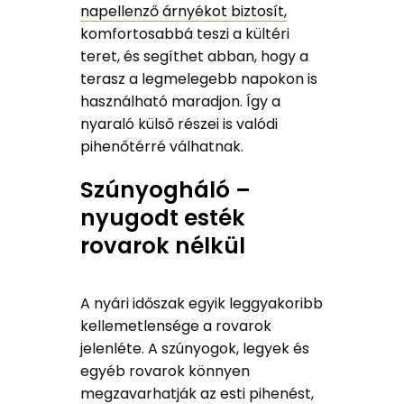
napellenző árnyékot biztosít,
komfortosabbá teszi a kültéri
teret, és segíthet abban, hogy a
terasz a legmelegebb napokon is
használható maradjon. Így a
nyaraló külső részei is valódi
pihenőtérré válhatnak.
Szúnyogháló –
nyugodt esték
rovarok nélkül
A nyári időszak egyik leggyakoribb
kellemetlensége a rovarok
jelenléte. A szúnyogok, legyek és
egyéb rovarok könnyen
megzavarhatják az esti pihenést,