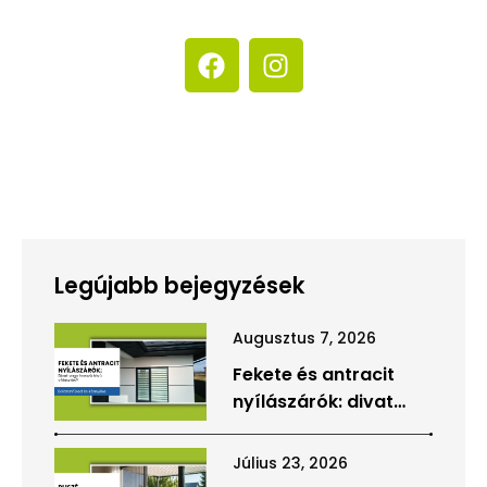
Legújabb bejegyzések
Augusztus 7, 2026
Fekete és antracit
nyílászárók: divat
vagy hosszú távú
választás?
Július 23, 2026