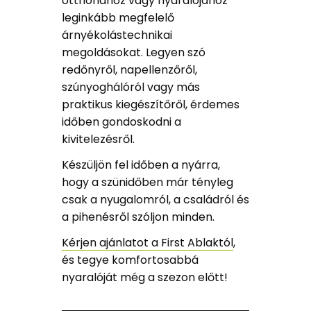
otthonához vagy nyaralójához
leginkább megfelelő
árnyékolástechnikai
megoldásokat. Legyen szó
redőnyről, napellenzőről,
szúnyoghálóról vagy más
praktikus kiegészítőről, érdemes
időben gondoskodni a
kivitelezésről.
Készüljön fel időben a nyárra,
hogy a szünidőben már tényleg
csak a nyugalomról, a családról és
a pihenésről szóljon minden.
Kérjen ajánlatot a First Ablaktól
,
és tegye komfortosabbá
nyaralóját még a szezon előtt!